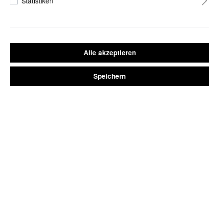
Statistiken
ARMBANDUHR KOPENHAGEN ROSÉGOLD MIT
Alle akzeptieren
METALLARMBAND ROSÉGOLD
Speichern
29,90 €*
*Preise inkl. MwSt. // kostenlose Lieferung innerhalb Deutschlands
Sofort verfügbar, Lieferzeit 2-3 Tage
WARENKORB
JETZT KAUFEN
Armbandfarbe
Edelstahl Roségold
Edelstahl Schwarz
Edelstahl Silber