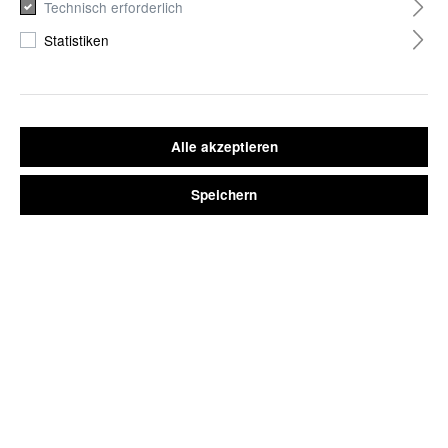
Technisch erforderlich
Statistiken
ARMBANDUHR SKANDERBORG ROSÉGOLD MIT
LEDERARMBAND-OPTIK SCHWARZ
29,90 €*
Alle akzeptieren
*Preise inkl. MwSt. // kostenlose Lieferung innerhalb Deutschlands
Speichern
Sofort verfügbar, Lieferzeit 2-3 Tage
WARENKORB
JETZT KAUFEN
Armbandfarbe