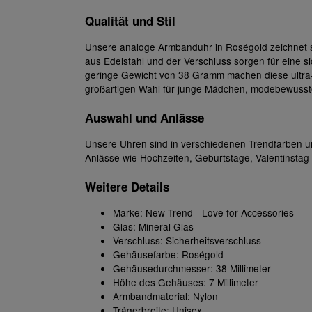
Qualität und Stil
Unsere analoge Armbanduhr in Roségold zeichnet si
aus Edelstahl und der Verschluss sorgen für ein
geringe Gewicht von 38 Gramm machen diese ultra-f
großartigen Wahl für junge Mädchen, modebewuss
Auswahl und Anlässe
Unsere Uhren sind in verschiedenen Trendfarben un
Anlässe wie Hochzeiten, Geburtstage, Valentinsta
Weitere Details
Marke: New Trend - Love for Accessories
Glas: Mineral Glas
Verschluss: Sicherheitsverschluss
Gehäusefarbe: Roségold
Gehäusedurchmesser: 38 Millimeter
Höhe des Gehäuses: 7 Millimeter
Armbandmaterial: Nylon
Trägerbreite: Unisex