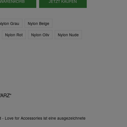
WARENKORB
JETZT KAUFEN
Nylon Grau
Nylon Beige
Nylon Rot
Nylon Oliv
Nylon Nude
WARZ"
 - Love for Accessories ist eine ausgezeichnete