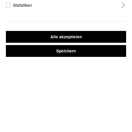
Statistiken
ARMBANDUHR SKANDERBORG SILBER MIT
NYLONARMBAND NUDE
Alle akzeptieren
29,90 €*
Speichern
*Preise inkl. MwSt. // kostenlose Lieferung innerhalb Deutschlands
WARENKORB
JETZT KAUFEN
Armbandfarbe