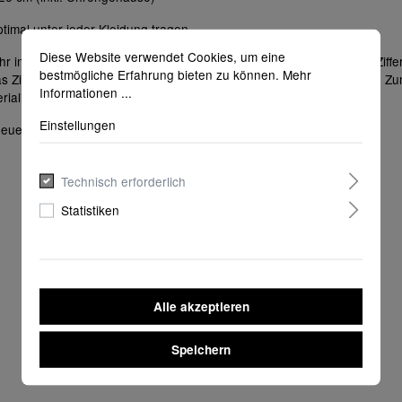
timal unter jeder Kleidung tragen
Diese Website verwendet Cookies, um eine
hr in der Farbe gold beschreiben. Das reduzierte Design des weiß Ziffe
bestmögliche Erfahrung bieten zu können.
Mehr
das Ziffernblatt der Quarzuhr durch gehärtetes Mineralglas geschützt. 
Informationen ...
ialien zur Verfügung.
Einstellungen
t euer
-Design-Team :)
newtrend.de
Technisch erforderlich
Statistiken
Alle akzeptieren
Speichern