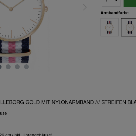
Armbandfarbe
RELLEBORG GOLD MIT NYLONARMBAND /// STREIFEN BL
äuse
6 cm (inkl. Uhrengehäuse)