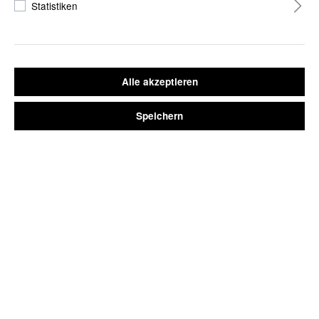
Statistiken
ARMBANDUHR TRELLEBORG ROSÉGOLD MIT
METALLARMBAND /// SILBER
Alle akzeptieren
29,90 €*
Speichern
*Preise inkl. MwSt. // kostenlose Lieferung innerhalb Deutschlands
WARENKORB
JETZT KAUFEN
Armbandfarbe
BESCHREIBUNG